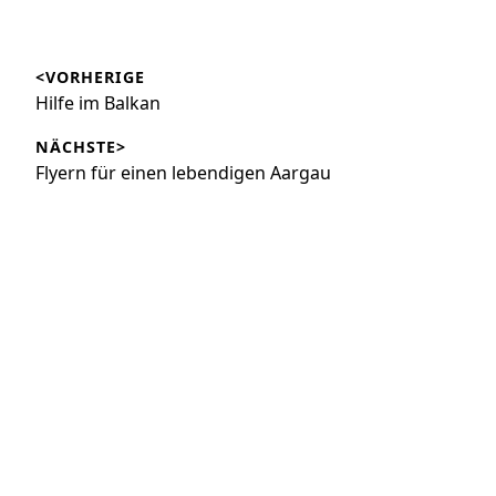
Beitragsnavigation
<VORHERIGE
Vorheriger
Hilfe im Balkan
Beitrag:
NÄCHSTE>
Nächster
Flyern für einen lebendigen Aargau
Beitrag: