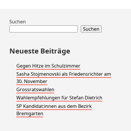
c
h
Zum
Suchen
Footer
Suchen
springen
Neueste Beiträge
Gegen Hitze im Schulzimmer
Sasha Stojmenovski als Friedensrichter am
30. November
Grossratswahlen
Wahlempfehlungen für Stefan Dietrich
SP Kandidat:innen aus dem Bezirk
Bremgarten