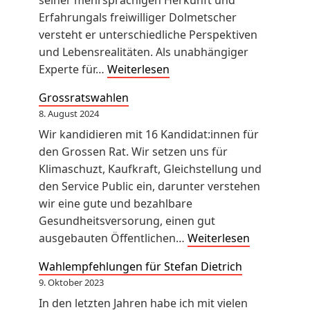
seiner mehrsprachigen Herkunft und
Erfahrungals freiwilliger Dolmetscher
versteht er unterschiedliche Perspektiven
und Lebensrealitäten. Als unabhängiger
S
Experte für…
Weiterlesen
a
Grossratswahlen
s
8. August 2024
h
Wir kandidieren mit 16 Kandidat:innen für
a
den Grossen Rat. Wir setzen uns für
S
Klimaschuzt, Kaufkraft, Gleichstellung und
t
den Service Public ein, darunter verstehen
o
wir eine gute und bezahlbare
j
Gesundheitsversorung, einen gut
m
G
ausgebauten Öffentlichen…
Weiterlesen
e
r
n
Wahlempfehlungen für Stefan Dietrich
o
o
9. Oktober 2023
s
v
In den letzten Jahren habe ich mit vielen
s