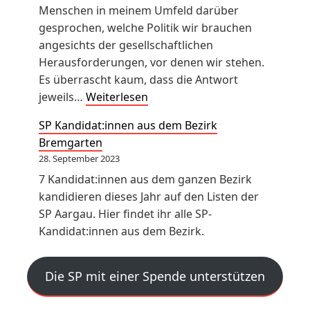
s
Menschen in meinem Umfeld darüber
r
k
gesprochen, welche Politik wir brauchen
a
i
angesichts der gesellschaftlichen
t
a
Herausforderungen, vor denen wir stehen.
s
l
Es überrascht kaum, dass die Antwort
w
s
W
jeweils…
Weiterlesen
a
F
a
h
r
SP Kandidat:innen aus dem Bezirk
h
l
i
Bremgarten
l
e
e
28. September 2023
e
n
d
7 Kandidat:innen aus dem ganzen Bezirk
m
e
kandidieren dieses Jahr auf den Listen der
p
n
SP Aargau. Hier findet ihr alle SP-
f
s
Kandidat:innen aus dem Bezirk.
e
r
h
i
l
Die SP mit einer Spende unterstützen
c
u
h
n