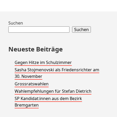
n
g
Zum
Suchen
N
Footer
Suchen
springen
a
Neueste Beiträge
v
Gegen Hitze im Schulzimmer
i
Sasha Stojmenovski als Friedensrichter am
30. November
g
Grossratswahlen
Wahlempfehlungen für Stefan Dietrich
a
SP Kandidat:innen aus dem Bezirk
t
Bremgarten