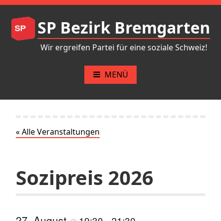
Zum
Inhalt
SP Bezirk Bremgarten
springen
Wir ergreifen Partei für eine soziale Schweiz!
MENÜ
« Alle Veranstaltungen
Sozipreis 2026
27. August
19:30
21:30