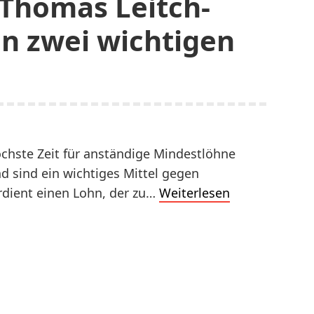
 Thomas Leitch-
on zwei wichtigen
chste Zeit für anständige Mindestlöhne
d sind ein wichtiges Mittel gegen
Der
rdient einen Lohn, der zu…
Weiterlesen
Grosse
Rat
tagte
am
23.März
2021