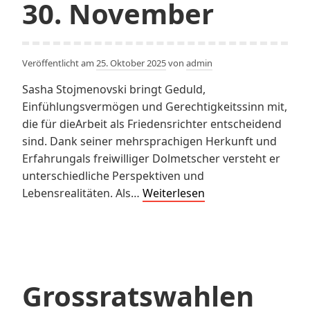
30. November
Veröffentlicht am
25. Oktober 2025
von
admin
Sasha Stojmenovski bringt Geduld,
Einfühlungsvermögen und Gerechtigkeitssinn mit,
die für dieArbeit als Friedensrichter entscheidend
sind. Dank seiner mehrsprachigen Herkunft und
Erfahrungals freiwilliger Dolmetscher versteht er
unterschiedliche Perspektiven und
Sasha
Lebensrealitäten. Als…
Weiterlesen
Stojmenovski
als
Friedensrichter
am
30.
Grossratswahlen
November