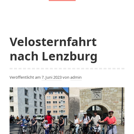
Preis
2023
für
«Tischlein
deck
Velosternfahrt
dich»
aus
nach Lenzburg
Wohlen
Veröffentlicht am
7. Juni 2023
von
admin