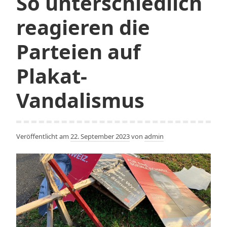
So unterschiedlich
Mutschellen
nach
reagieren die
Wohlen
Parteien auf
Plakat-
Vandalismus
Veröffentlicht am
22. September 2023
von
admin