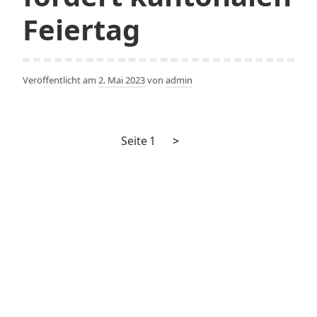
Feiertag
Veröffentlicht am
2. Mai 2023
von
admin
Nächste
Seitennummerierung
Seite
1
>
Seite
der
Beiträge