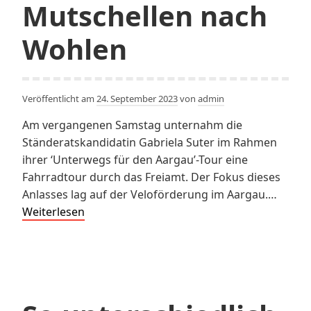
Mutschellen nach
Wohlen
Veröffentlicht am
24. September 2023
von
admin
Am vergangenen Samstag unternahm die
Ständeratskandidatin Gabriela Suter im Rahmen
ihrer ‘Unterwegs für den Aargau’-Tour eine
Fahrradtour durch das Freiamt. Der Fokus dieses
Anlasses lag auf der Veloförderung im Aargau.…
Mit
Weiterlesen
Gabriela
Suter
auf
Velotour
vom