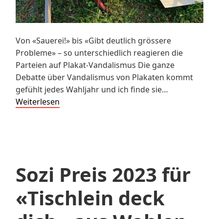
Von «Sauerei!» bis «Gibt deutlich grössere
Probleme» – so unterschiedlich reagieren die
Parteien auf Plakat-Vandalismus Die ganze
Debatte über Vandalismus von Plakaten kommt
gefühlt jedes Wahljahr und ich finde sie…
So
Weiterlesen
unterschiedlich
reagieren
die
Parteien
auf
Sozi Preis 2023 für
Plakat-
Vandalismus
«Tischlein deck